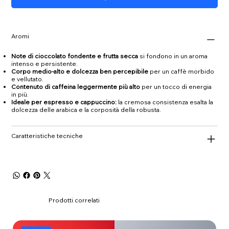
Aromi
Note di cioccolato fondente e frutta secca
si fondono in un aroma
intenso e persistente.
Corpo medio-alto e dolcezza ben percepibile
per un caffè morbido
e vellutato.
Contenuto di caffeina leggermente più alto
per un tocco di energia
in più.
Ideale per espresso e cappuccino:
la cremosa consistenza esalta la
dolcezza delle arabica e la corposità della robusta.
Caratteristiche tecniche
Prodotti correlati