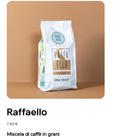
Raffaello
Prezzo
7,60 €
Miscela di caffè in grani