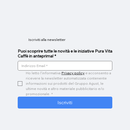
Prezzo
Prezzo
Prezzo
Prezzo
Prezzo
Prezzo
Prezzo
Prezzo
Prezzo
Prezzo
Prezzo
Prezzo
Prezzo
Prezzo
Prezzo
42,00 €
45,00 €
45,00 €
45,00 €
45,00 €
36,00 €
26,00 €
20,00 €
32,00 €
10,00 €
10,00 €
17,00 €
9,00 €
3,00 €
7,40 €
Iscriviti alla newsletter
Puoi scoprire tutte le novità e le iniziative Pura Vita
Caffè in anteprima!
*
Ho letto l'informativa 
Privacy policy
 e acconsento a 
ricevere la newsletter automatizzata contenente 
informazioni sui prodotti del Gruppo Agust, le 
ultime novità e altro materiale pubblicitario e/o 
promozionale.
*
Iscriviti