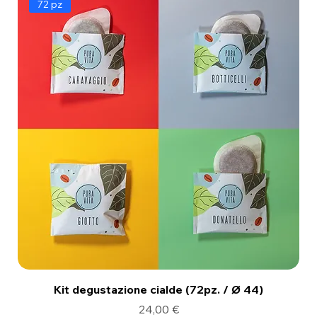
72 pz
Kit degustazione cialde (72pz. / Ø 44)
Prezzo
24,00 €