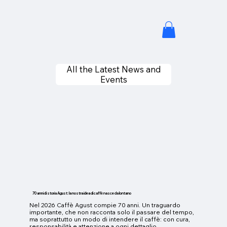
All the Latest News and
Events
70 anni di storia Agust: la nostra idea di caffè nasce da lontano
Nel 2026 Caffè Agust compie 70 anni. Un traguardo
importante, che non racconta solo il passare del tempo,
ma soprattutto un modo di intendere il caffè: con cura,
responsabilità e attenzione a ogni dettaglio.