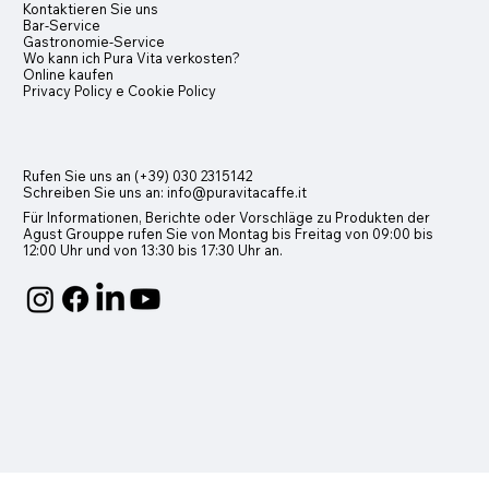
Kontaktieren Sie uns
Bar-Service
presso Schokolade
Donatello (Ø 44)
Glas Mug
Tee und Kräutert
Caravaggio (Ø 4
Caffeino
Gastronomie-Service
Wo kann ich Pura Vita verkosten?
Preis
Preis
Preis
Preis
Preis
Preis
45,00 €
20,00 €
3,00 €
45,00 €
9,00 €
7,40 €
Online kaufen
Privacy Policy e Cookie Policy
Rufen Sie uns an (+39) 030 2315142
Schreiben Sie uns an:
info@puravitacaffe.it
Für Informationen, Berichte oder Vorschläge zu Produkten der
Agust Grouppe rufen Sie von Montag bis Freitag von 09:00 bis
12:00 Uhr und von 13:30 bis 17:30 Uhr an.