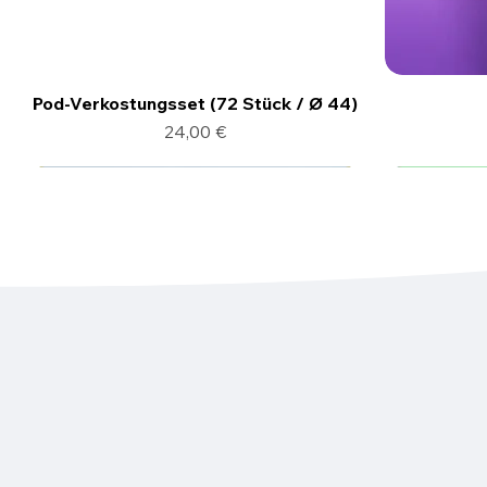
Pod-Verkostungsset (72 Stück / Ø 44)
Preis
24,00 €
6 Stk.
150 x Kaffeepads
150 x Kaf