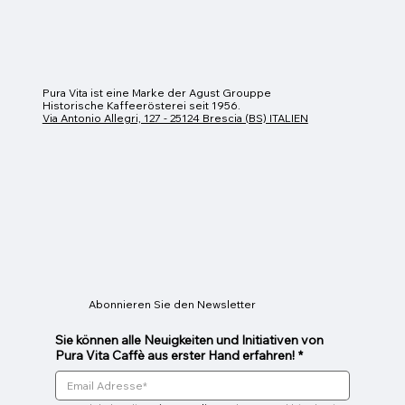
Pura Vita ist eine Marke der Agust Grouppe
Historische Kaffeerösterei seit 1956.
Via Antonio Allegri, 127 - 25124 Brescia (BS) ITALIEN
Capitolium
Loggia
Preis
Preis
6,50 €
7,00 €
Abonnieren Sie den Newsletter
Sie können alle Neuigkeiten und Initiativen von
Pura Vita Caffè aus erster Hand erfahren!
*