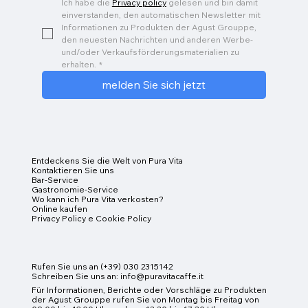
Ich habe die 
Privacy policy
 gelesen und bin damit 
einverstanden, den automatischen Newsletter mit 
Informationen zu Produkten der Agust Grouppe, 
den neuesten Nachrichten und anderen Werbe- 
und/oder Verkaufsförderungsmaterialien zu 
erhalten.
*
melden Sie sich jetzt
Entdeckens Sie die Welt von Pura Vita
Kontaktieren Sie uns
Bar-Service
Gastronomie-Service
Wo kann ich Pura Vita verkosten?
Online kaufen
Privacy Policy e Cookie Policy
Rufen Sie uns an (+39) 030 2315142
Schreiben Sie uns an:
info@puravitacaffe.it
Für Informationen, Berichte oder Vorschläge zu Produkten
der Agust Grouppe rufen Sie von Montag bis Freitag von