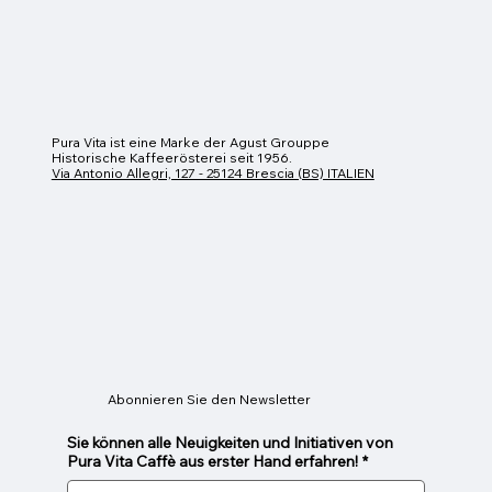
Pura Vita ist eine Marke der Agust Grouppe
Historische Kaffeerösterei seit 1956.
Via Antonio Allegri, 127 - 25124 Brescia (BS) ITALIEN
Entkoffeinierter Kaffee (Ø 44)
Caravaggio (Ø 44)
Donatello (Ø 44)
Botticelli (Ø 44)
Giotto (Ø 44)
Preis
Preis
Preis
Preis
Preis
45,00 €
45,00 €
45,00 €
45,00 €
17,00 €
Abonnieren Sie den Newsletter
Sie können alle Neuigkeiten und Initiativen von
Pura Vita Caffè aus erster Hand erfahren!
*