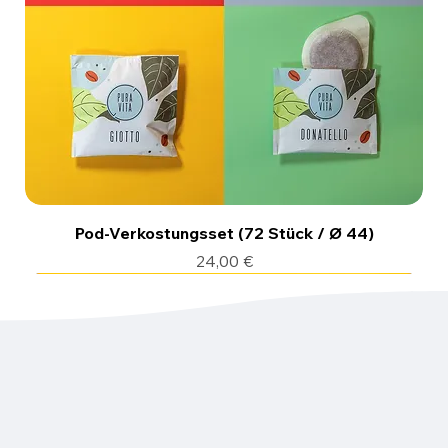
Pod-Verkostungsset (72 Stück / Ø 44)
Preis
24,00 €
50 cialde
150 x Kaffeepads
150 x Kaffeepads
150 x Kaffeepads
150 x Kaffeepads