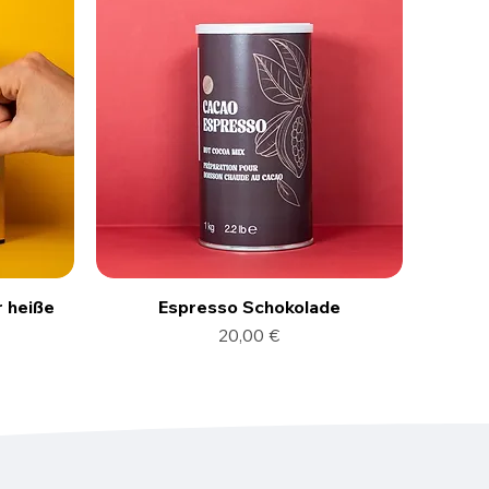
r heiße
Espresso Schokolade
Preis
20,00 €