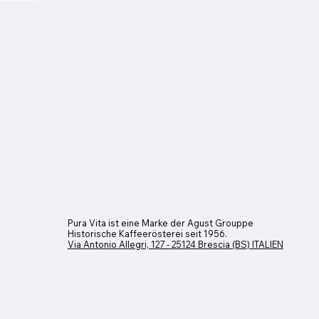
Tee und Kräutertee
Preis
7,40 €
Pura Vita ist eine Marke der Agust Grouppe
Historische Kaffeerösterei seit 1956.
Via Antonio Allegri, 127 - 25124 Brescia (BS) ITALIEN