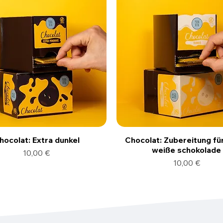
hocolat: Extra dunkel
Chocolat: Zubereitung fü
weiße schokolade
Preis
10,00 €
Preis
10,00 €