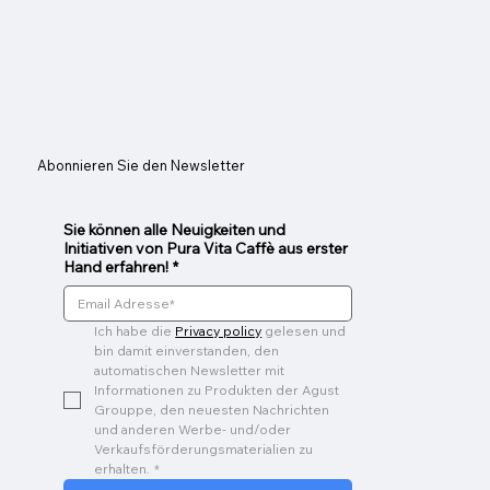
Abonnieren Sie den Newsletter
Sie können alle Neuigkeiten und
Initiativen von Pura Vita Caffè aus erster
Hand erfahren!
*
Ich habe die 
Privacy policy
 gelesen und 
bin damit einverstanden, den 
automatischen Newsletter mit 
Informationen zu Produkten der Agust 
Grouppe, den neuesten Nachrichten 
und anderen Werbe- und/oder 
Verkaufsförderungsmaterialien zu 
erhalten.
*