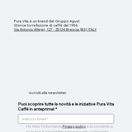
Pura Vita è un brand del Gruppo Agust
Storica torrefazione di caffè dal 1956.
Via Antonio Allegri, 127 - 25124 Brescia (BS) ITALY
Caravaggio
Donatello
Botticelli
Raffaello
Giotto
Prezzo
Prezzo
Prezzo
Prezzo
Prezzo
8,00 €
7,00 €
7,60 €
7,30 €
6,70 €
Iscriviti alla newsletter
Puoi scoprire tutte le novità e le iniziative Pura Vita
Caffè in anteprima!
*
Ho letto l'informativa 
Privacy policy
 e acconsento a 
ricevere la newsletter automatizzata contenente 