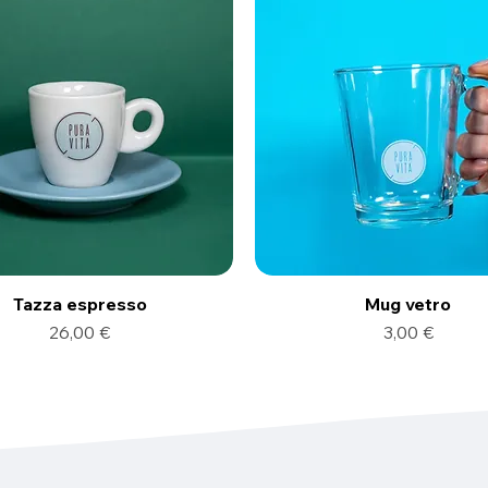
Tazza espresso
Mug vetro
Prezzo
Prezzo
26,00 €
3,00 €