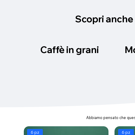
Scopri anche
Caffè in grani
M
Abbiamo pensato che questi
6 pz
6 pz