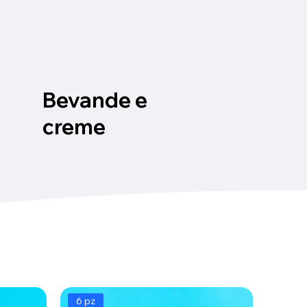
Bevande e
creme
6 pz