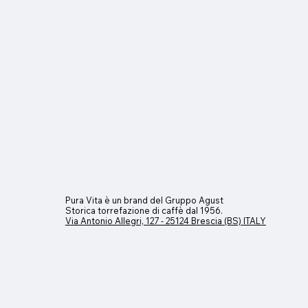
Pura Vita è un brand del Gruppo Agust
Storica torrefazione di caffè dal 1956.
Via Antonio Allegri, 127 - 25124 Brescia (BS) ITALY