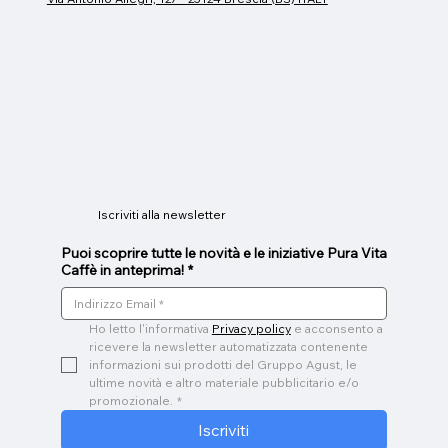
Tazza espresso
Mug vetro
Caffeino
Prezzo
Prezzo
Prezzo
26,00 €
9,00 €
3,00 €
Iscriviti alla newsletter
Puoi scoprire tutte le novità e le iniziative Pura Vita
Caffè in anteprima!
*
Ho letto l'informativa 
Privacy policy
 e acconsento a 
ricevere la newsletter automatizzata contenente 
informazioni sui prodotti del Gruppo Agust, le 
ultime novità e altro materiale pubblicitario e/o 
promozionale.
*
Iscriviti