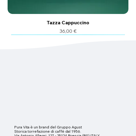
Tazza Cappuccino
Prezzo
36,00 €
6 pz
6 pz
Pura Vita è un brand del Gruppo Agust
Storica torrefazione di caffè dal 1956.
Via Antonio Allegri, 127 - 25124 Brescia (BS) ITALY