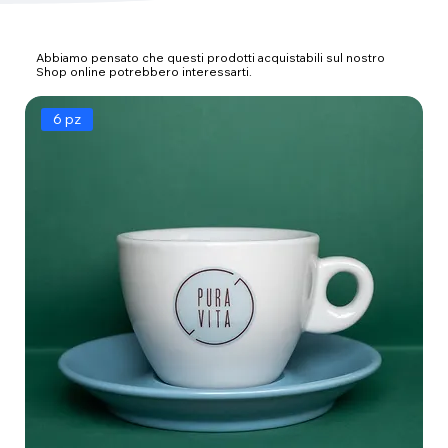
Abbiamo pensato che questi prodotti acquistabili sul nostro
Shop online potrebbero interessarti.
6 pz