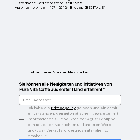
Historische Kaffeerösterei seit 1956.
Via Antonio Allegri, 127 - 25124 Brescia (BS) ITALIEN
Espressotasse
Glas Mug
Caffeino
Preis
Preis
Preis
26,00 €
9,00 €
3,00 €
Abonnieren Sie den Newsletter
Sie können alle Neuigkeiten und Initiativen von
Pura Vita Caffè aus erster Hand erfahren!
*
Ich habe die 
Privacy policy
 gelesen und bin damit 
einverstanden, den automatischen Newsletter mit 
Informationen zu Produkten der Agust Grouppe, 
den neuesten Nachrichten und anderen Werbe- 
und/oder Verkaufsförderungsmaterialien zu 
erhalten.
*