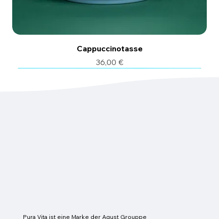
Cappuccinotasse
Preis
36,00 €
6 Stk.
6 Stk.
Pura Vita ist eine Marke der Agust Grouppe