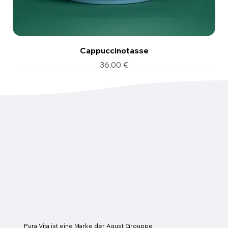
Cappuccinotasse
Preis
36,00 €
6 Stk.
6 Stk.
Pura Vita ist eine Marke der Agust Grouppe