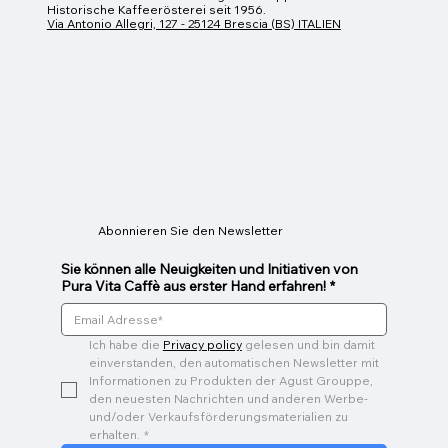
Historische Kaffeerösterei seit 1956.
Via Antonio Allegri, 127 - 25124 Brescia (BS) ITALIEN
Espressotasse
Glas Mug
Caffeino
Preis
Preis
Preis
26,00 €
9,00 €
3,00 €
Abonnieren Sie den Newsletter
Sie können alle Neuigkeiten und Initiativen von
Pura Vita Caffè aus erster Hand erfahren!
*
Ich habe die 
Privacy policy
 gelesen und bin damit 
einverstanden, den automatischen Newsletter mit 
Informationen zu Produkten der Agust Grouppe, 
den neuesten Nachrichten und anderen Werbe- 
und/oder Verkaufsförderungsmaterialien zu 
erhalten.
*