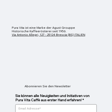
Pura Vita ist eine Marke der Agust Grouppe
Historische Kaffeerösterei seit 1956.
Via Antonio Allegri, 127 - 25124 Brescia (BS) ITALIEN
Caravaggio
Donatello
Botticelli
Raffaello
Giotto
Preis
Preis
Preis
Preis
Preis
8,00 €
7,00 €
7,60 €
7,30 €
6,70 €
Abonnieren Sie den Newsletter
Sie können alle Neuigkeiten und Initiativen von
Pura Vita Caffè aus erster Hand erfahren!
*